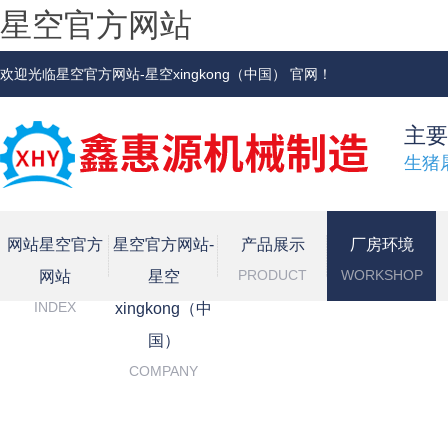
星空官方网站
欢迎光临星空官方网站-星空xingkong（中国） 官网！
主要
生猪
网站星空官方
星空官方网站-
产品展示
厂房环境
PRODUCT
WORKSHOP
网站
星空
INDEX
xingkong（中
国）
COMPANY