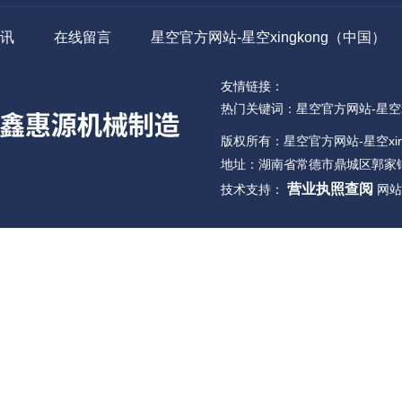
讯
在线留言
星空官方网站-星空xingkong（中国）
友情链接：
热门关键词：
星空官方网站-星空x
版权所有：星空官方网站-星空xingk
地址：湖南省常德市鼎城区郭家
营业执照查阅
技术支持：
网站