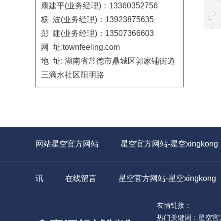
康建平(业务经理)：13360352756
杨 波(业务经理)：13923875635
彭 建(业务经理)：13507366603
网 址:townfeeling.com
地 址: 湖南省常德市鼎城区郭家铺街道
三滴水社区阳明路
网站星空官方网站
星空官方网站-星空xingkon
讯
在线留言
星空官方网站-星空xingkon
友情链接：
热门关键词：
星空官