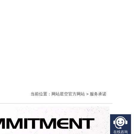
当前位置：
网站星空官方网站
>
服务承诺
在线咨询