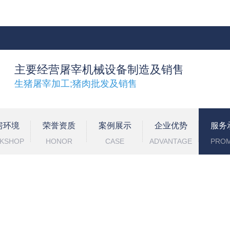
主要经营屠宰机械设备制造及销售
生猪屠宰加工;猪肉批发及销售
房环境
荣誉资质
案例展示
企业优势
服务
KSHOP
HONOR
CASE
ADVANTAGE
PROM