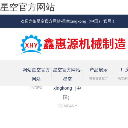
星空官方网站
欢迎光临星空官方网站-星空xingkong（中国） 官网！
网站星空官方
星空官方网站-
产品展示
厂
PRODUCT
WOR
网站
星空
INDEX
xingkong（中
国）
COMPANY