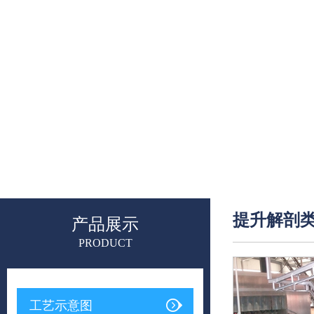
提升解剖
产品展示
PRODUCT
工艺示意图