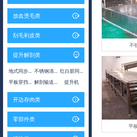
放血烫毛类
刮毛剥皮类
不
提升解剖类
地式同步...
不锈钢清...
红白脏同...
平板穿挡...
解剖输送...
提升机
开边存肉类
零部件类
平板