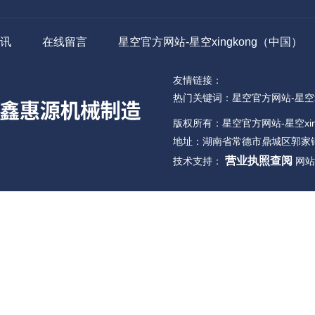
讯
在线留言
星空官方网站-星空xingkong（中国）
友情链接：
热门关键词：
星空官方网站-星空x
版权所有：星空官方网站-星空xingk
地址：湖南省常德市鼎城区郭家
营业执照查阅
技术支持：
网站