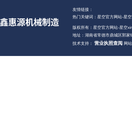
友情链接：
热门关键词：
星空官方网站-星空x
版权所有：星空官方网站-星空xingk
地址：湖南省常德市鼎城区郭家
营业执照查阅
技术支持：
网站