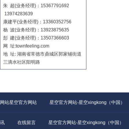
朱 超(业务经理)：15367791692
13974283639
康建平(业务经理)：13360352756
杨 波(业务经理)：13923875635
彭 建(业务经理)：13507366603
网 址:townfeeling.com
地 址: 湖南省常德市鼎城区郭家铺街道
三滴水社区阳明路
网站星空官方网站
星空官方网站-星空xingkong（中国）
讯
在线留言
星空官方网站-星空xingkong（中国）