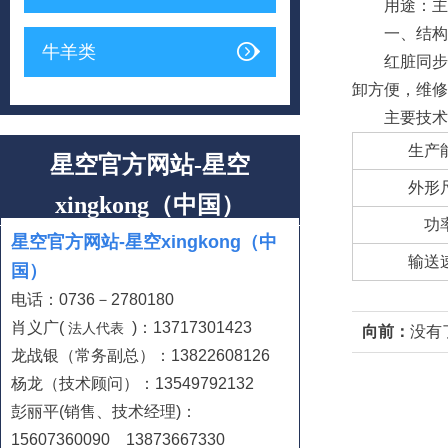
用途：主要
一、结构及
牛羊类
红脏同步输
卸方便，维修
主要技术
生产
星空官方网站-星空
外形
xingkong（中国）
功
CONTACT
星空官方网站-星空xingkong（中
输送
国）
电话：0736－2780180
肖义广(
)：13717301423
法人代表
向前：
没有
龙战银（常务副总）：13822608126
杨龙（技术顾问）：13549792132
彭丽平(销售、技术经理)：
15607360090 13873667330