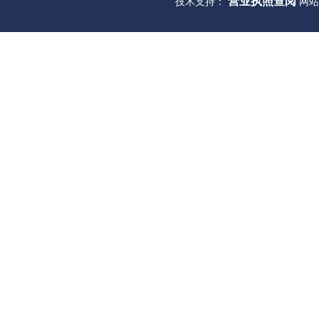
营业执照查阅
技术支持：
网站