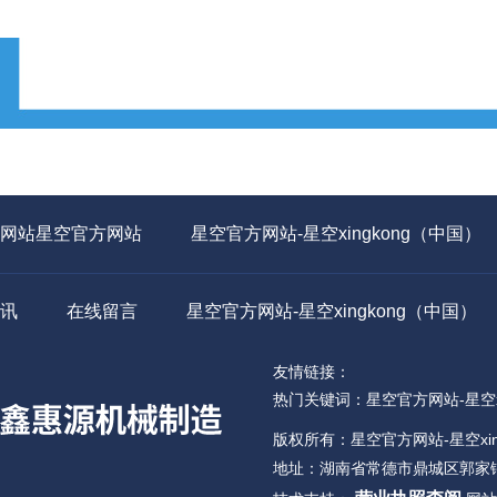
网站星空官方网站
星空官方网站-星空xingkong（中国）
讯
在线留言
星空官方网站-星空xingkong（中国）
友情链接：
热门关键词：
星空官方网站-星空x
版权所有：星空官方网站-星空xingk
地址：湖南省常德市鼎城区郭家