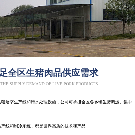
足全区生猪肉品供应需求
 THE SUPPLY DEMAND OF LIVE PORK PRODUCTS
生猪屠宰生产线和污水处理设施，公司可承担全区各乡镇生猪调运、集中
生产线和制冷系统，都是世界高质的技术和产品