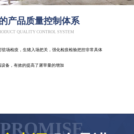
的产品质量控制体系
PRODUCT QUALITY CONTROL SYSTEM
小时驻场检疫，生猪入场把关，强化检疫检验把控非常具体
械设备，有效的提高了屠宰量的增加
PROMISE