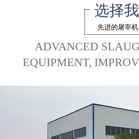
选择我
先进的屠宰机
ADVANCED SLAUG
EQUIPMENT, IMPRO