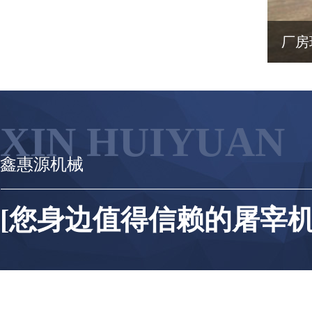
厂房
XIN HUIYUAN
鑫惠源机械
[您身边值得信赖的屠宰机