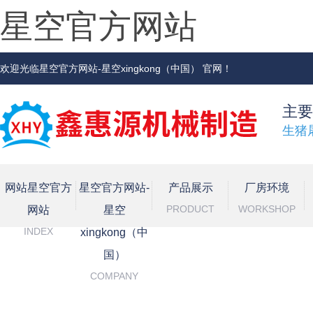
星空官方网站
欢迎光临星空官方网站-星空xingkong（中国） 官网！
主要
生猪
网站星空官方
星空官方网站-
产品展示
厂房环境
PRODUCT
WORKSHOP
网站
星空
INDEX
xingkong（中
国）
COMPANY