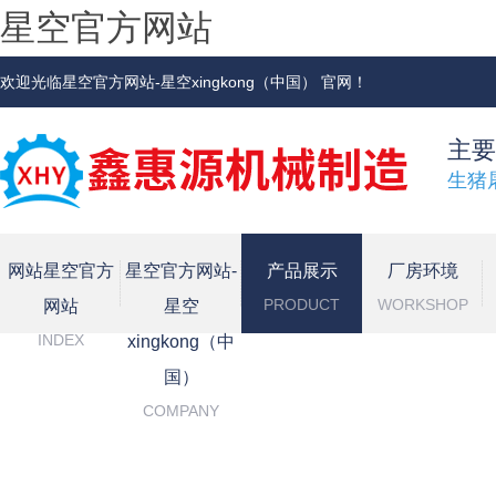
星空官方网站
欢迎光临星空官方网站-星空xingkong（中国） 官网！
主要
生猪
网站星空官方
星空官方网站-
产品展示
厂房环境
PRODUCT
WORKSHOP
网站
星空
INDEX
xingkong（中
国）
COMPANY