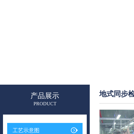
地式同步
产品展示
PRODUCT
工艺示意图