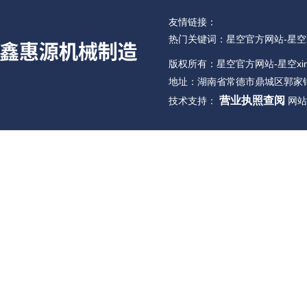
友情链接：
热门关键词：
星空官方网站-星空x
版权所有：星空官方网站-星空xingk
地址：湖南省常德市鼎城区郭家
营业执照查阅
技术支持：
网站