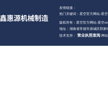
友情链接：
热门关键词：
星空官方网站-星空x
版权所有：星空官方网站-星空xingk
地址：湖南省常德市鼎城区郭家
营业执照查阅
技术支持：
网站