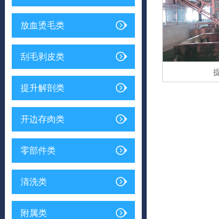
放血烫毛类
刮毛剥皮类
提
提升解剖类
开边存肉类
零部件类
清洗类
附属类