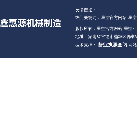
友情链接：
热门关键词：
星空官方网站-星空x
版权所有：星空官方网站-星空xingk
地址：湖南省常德市鼎城区郭家
营业执照查阅
技术支持：
网站