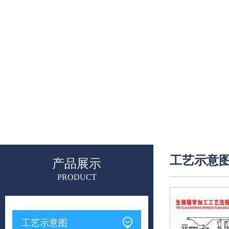
工艺示意
产品展示
PRODUCT
工艺示意图