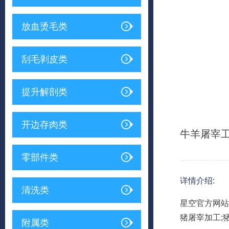
放血烫毛类
刮毛剥皮类
提升解剖类
开边存肉类
牛羊屠宰
零部件类
详情介绍:
清洗类
星空官方网站
猪屠宰加工;猪
附属类