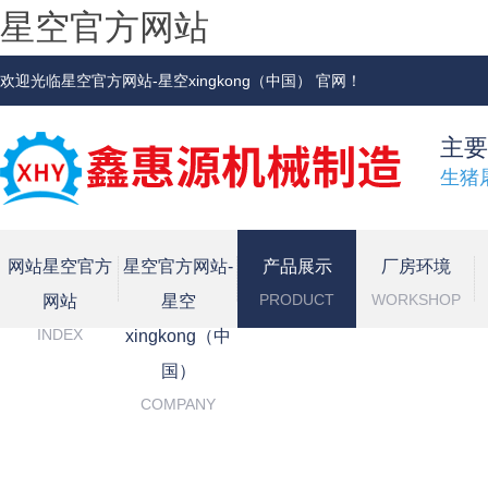
星空官方网站
欢迎光临星空官方网站-星空xingkong（中国） 官网！
主要
生猪
网站星空官方
星空官方网站-
产品展示
厂房环境
PRODUCT
WORKSHOP
网站
星空
INDEX
xingkong（中
国）
COMPANY