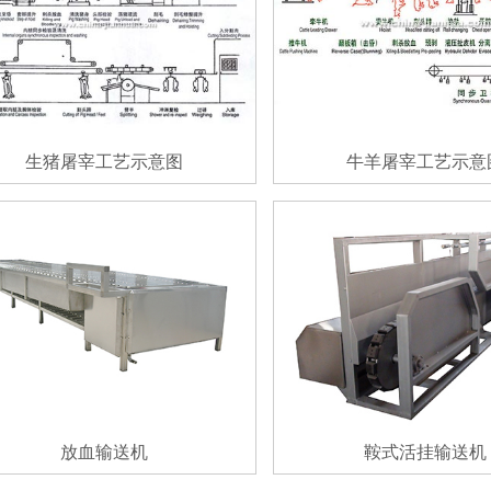
生猪屠宰工艺示意图
牛羊屠宰工艺示意
放血输送机
鞍式活挂输送机