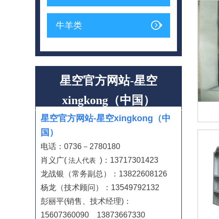
牛羊类
星空官方网站-星空
xingkong（中国）
CONTACT
星空官方网站-星空xingkong（中
国）
电话：0736－2780180
肖义广(
)：13717301423
法人代表
龙战银（常务副总）：13822608126
杨龙（技术顾问）：13549792132
彭丽平(销售、技术经理)：
15607360090 13873667330