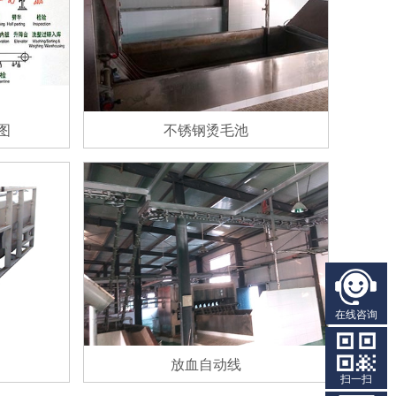
图
不锈钢烫毛池
在线咨询
放血自动线
扫一扫