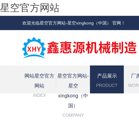
星空官方网站
欢迎光临星空官方网站-星空xingkong（中国） 官网！
网站星空官方
星空官方网站-
产品展示
厂
PRODUCT
WOR
网站
星空
INDEX
xingkong（中
国）
COMPANY