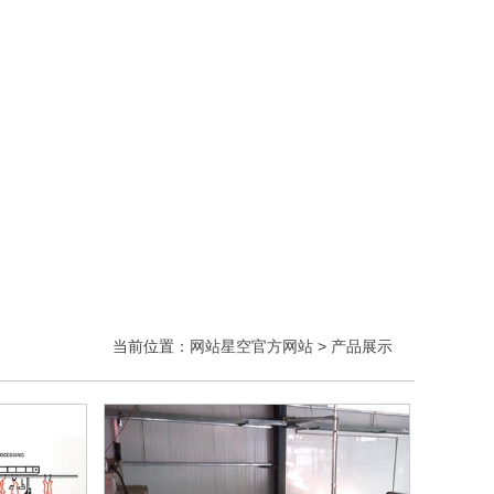
当前位置：
网站星空官方网站
>
产品展示