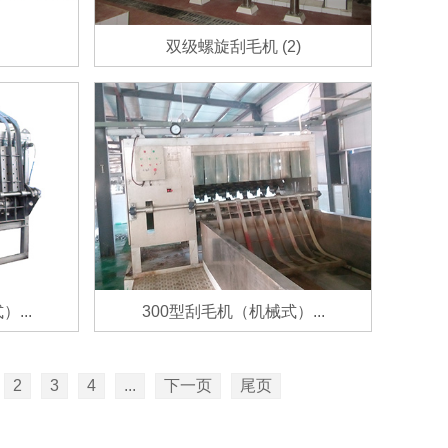
双级螺旋刮毛机 (2)
...
300型刮毛机（机械式）...
2
3
4
...
下一页
尾页