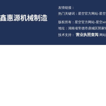
友情链接：
热门关键词：
星空官方网站-星空x
版权所有：星空官方网站-星空xingk
地址：湖南省常德市鼎城区郭家
营业执照查阅
技术支持：
网站