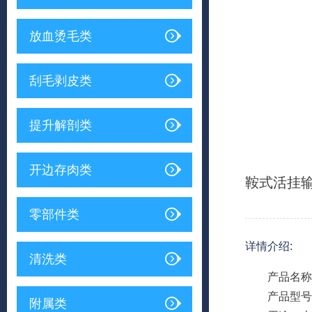
放血烫毛类
刮毛剥皮类
提升解剖类
开边存肉类
鞍式活挂
零部件类
详情介绍:
清洗类
产品名称：
产品型号：A
附属类