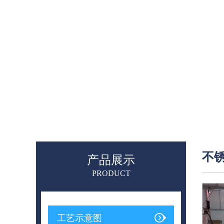
不
产品展示
PRODUCT
工艺示意图