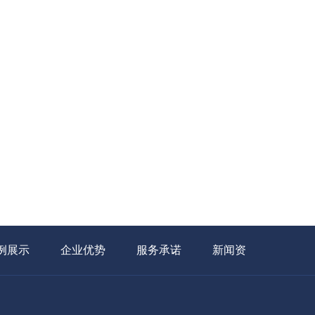
例展示
企业优势
服务承诺
新闻资