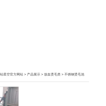
站星空官方网站
>
产品展示
>
放血烫毛类
>
不锈钢烫毛池