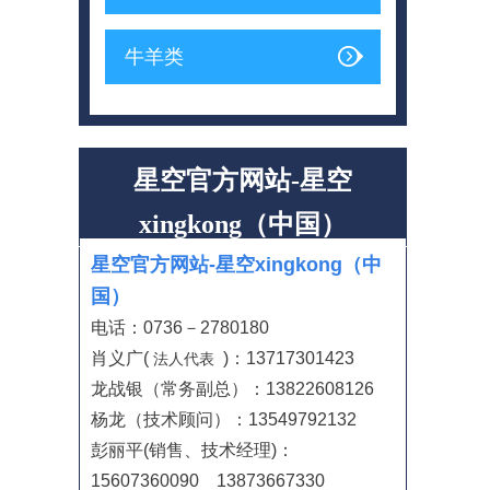
牛羊类
星空官方网站-星空
xingkong（中国）
CONTACT
星空官方网站-星空xingkong（中
国）
电话：0736－2780180
肖义广(
)：13717301423
法人代表
龙战银（常务副总）：13822608126
杨龙（技术顾问）：13549792132
彭丽平(销售、技术经理)：
15607360090 13873667330