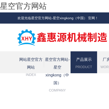
星空官方网站
欢迎光临星空官方网站-星空xingkong（中国） 官网！
网站星空官方
星空官方网站-
产品展示
厂
PRODUCT
WOR
网站
星空
INDEX
xingkong（中
国）
COMPANY