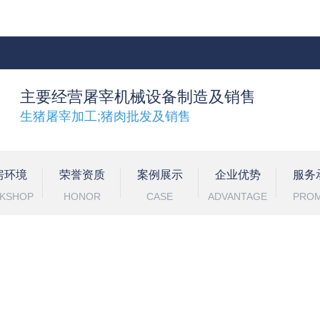
主要经营屠宰机械设备制造及销售
生猪屠宰加工;猪肉批发及销售
房环境
荣誉资质
案例展示
企业优势
服务
KSHOP
HONOR
CASE
ADVANTAGE
PROM