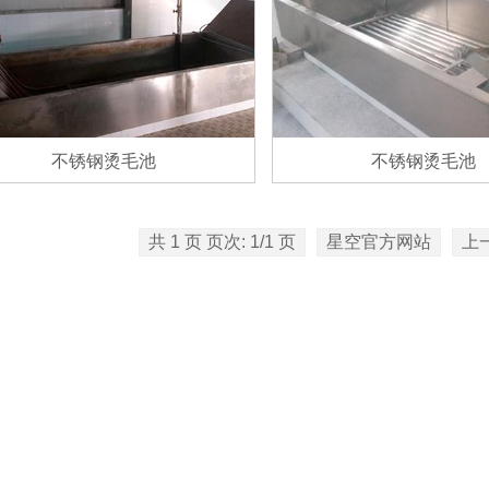
不锈钢烫毛池
不锈钢烫毛池
共 1 页 页次: 1/1 页
星空官方网站
上