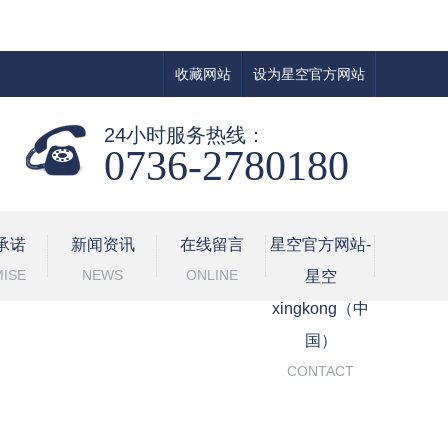
收藏网站
设为星空官方网站
24小时服务热线：
0736-2780180
承诺
新闻资讯
在线留言
星空官方网站-
ISE
NEWS
ONLINE
星空
xingkong（中
国）
CONTACT