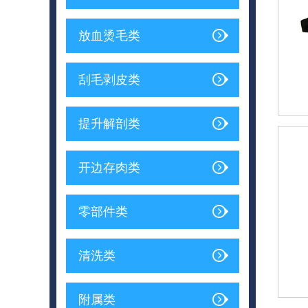
放血烫毛类
刮毛剥皮类
提升解剖类
开边存肉类
零部件类
清洗类
附属类