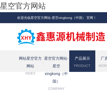
星空官方网站
欢迎光临星空官方网站-星空xingkong（中国） 官网！
网站星空官方
星空官方网站-
产品展示
厂
PRODUCT
WOR
网站
星空
INDEX
xingkong（中
国）
COMPANY