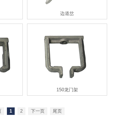
边道岔
150龙门架
页
1
2
下一页
尾页