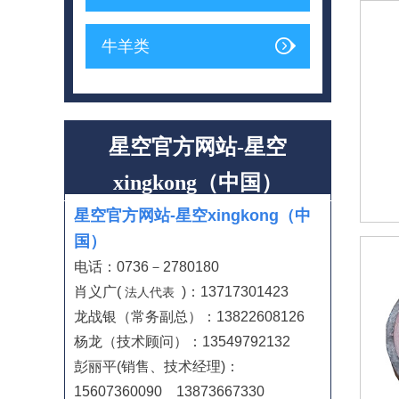
牛羊类
星空官方网站-星空
xingkong（中国）
CONTACT
星空官方网站-星空xingkong（中
国）
电话：0736－2780180
肖义广(
)：13717301423
法人代表
龙战银（常务副总）：13822608126
杨龙（技术顾问）：13549792132
彭丽平(销售、技术经理)：
15607360090 13873667330