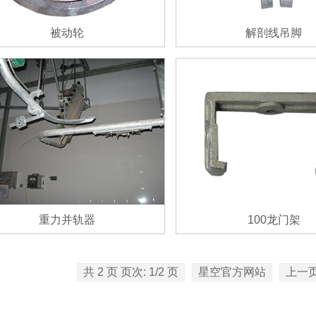
被动轮
解剖线吊脚
重力并轨器
100龙门架
共 2 页 页次: 1/2 页
星空官方网站
上一