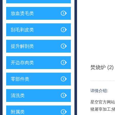
放血烫毛类
刮毛剥皮类
提升解剖类
开边存肉类
焚烧炉 (2)
零部件类
详情介绍:
清洗类
星空官方网站
猪屠宰加工;猪
附属类