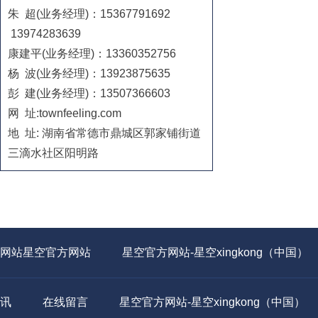
朱 超(业务经理)：15367791692
13974283639
康建平(业务经理)：13360352756
杨 波(业务经理)：13923875635
彭 建(业务经理)：13507366603
网 址:townfeeling.com
地 址: 湖南省常德市鼎城区郭家铺街道
三滴水社区阳明路
网站星空官方网站
星空官方网站-星空xingkong（中国）
讯
在线留言
星空官方网站-星空xingkong（中国）