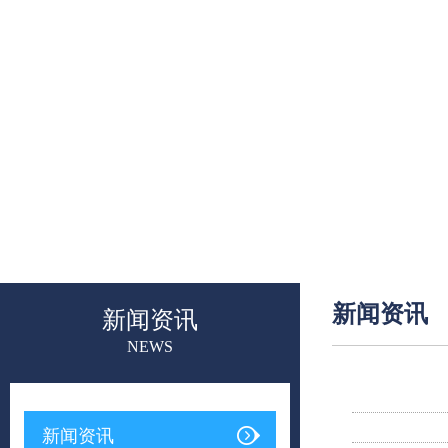
新闻资讯
新闻资讯
NEWS
新闻资讯