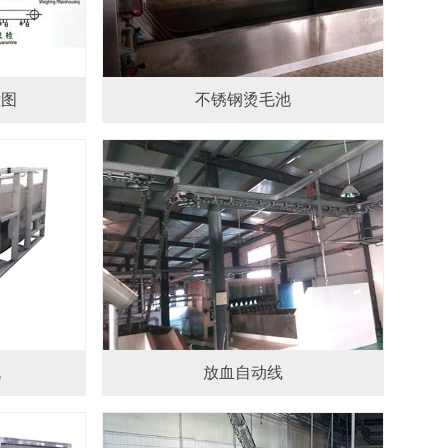
意图
不锈钢烫毛池
机
放血自动线