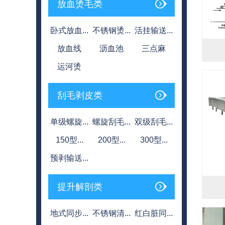
放血烫毛类
卧式放血...
不锈钢烫...
活挂输送...
放血线
沥血池
三点麻
运河烫
刮毛剥皮类
单级螺旋...
螺旋刮毛...
双级刮毛...
150型...
200型...
300型...
预剥输送...
提升解剖类
地式同步...
不锈钢清...
红白脏同...