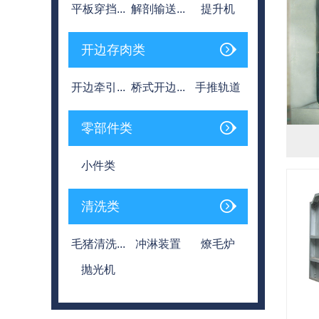
平板穿挡...
解剖输送...
提升机
开边存肉类
开边牵引...
桥式开边...
手推轨道
零部件类
小件类
清洗类
毛猪清洗...
冲淋装置
燎毛炉
抛光机