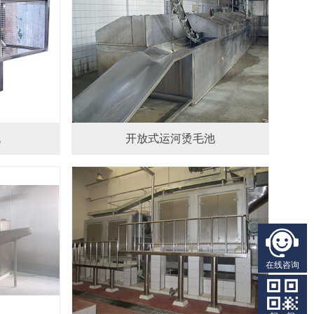
机
开放式运河烫毛池
在线咨询